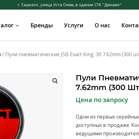
г. Ташкент, улица Уста Олим, в здание СТК "Динамо"
талог
Бренды
Услуги
О нас
Конта
и
/ Пули пневматические JSB Exact King .30 7.62mm (300 шт
Пули Пневматич
7.62mm (300 Шт
Цена по запросу
Одни из первых серийных
доступных в продаже. Ко
ведущими производителя