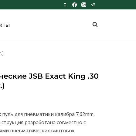
кты
.)
еские JSB Exact King .30
.)
 пуль для пневматики калибра 7.62mm,
нструкция разработана совместно с
ми пневматических винтовок.