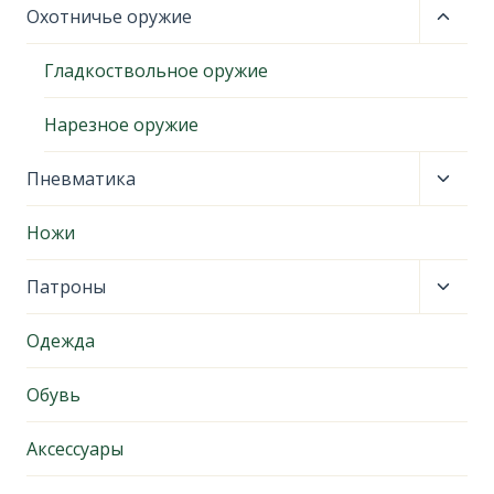
Пере
Охотничье оружие
дочер
меню
Гладкоствольное оружие
Нарезное оружие
Пере
Пневматика
дочер
меню
Ножи
Пере
Патроны
дочер
меню
Одежда
Обувь
Аксессуары