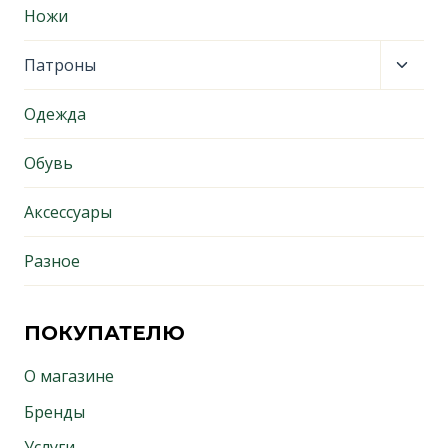
меню
Ножи
Пере
Патроны
дочер
меню
Одежда
Обувь
Аксессуары
Разное
ПОКУПАТЕЛЮ
О магазине
Бренды
Услуги