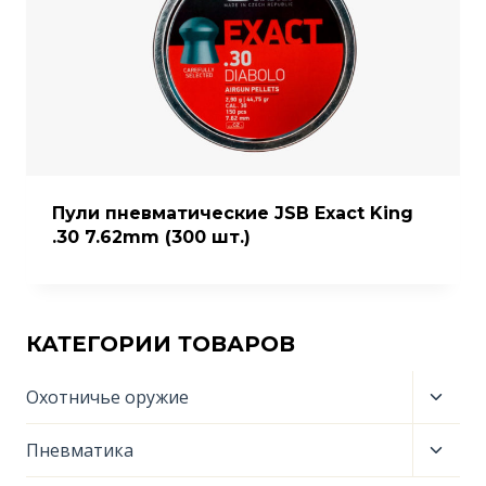
Пули пневматические JSB Exact King
.30 7.62mm (300 шт.)
КАТЕГОРИИ ТОВАРОВ
Пере
Охотничье оружие
дочер
меню
Пере
Пневматика
дочер