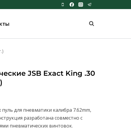
кты
.)
еские JSB Exact King .30
)
 пуль для пневматики калибра 7.62mm,
нструкция разработана совместно с
ми пневматических винтовок.