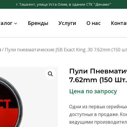
г. Ташкент, улица Уста Олим, в здание СТК "Динамо"
талог
Бренды
Услуги
О нас
Конта
и
/ Пули пневматические JSB Exact King .30 7.62mm (150 шт
Пули Пневматич
7.62mm (150 Шт.
Цена по запросу
Одни из первых серийных
доступных в продаже. Ко
ведущими производителя