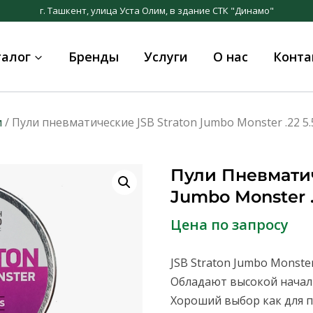
г. Ташкент, улица Уста Олим, в здание СТК "Динамо"
талог
Бренды
Услуги
О нас
Конта
и
/ Пули пневматические JSB Straton Jumbo Monster .22 5.
Пули Пневматич
Jumbo Monster .
Цена по запросу
JSB Straton Jumbo Monste
Обладают высокой начал
Хороший выбор как для п