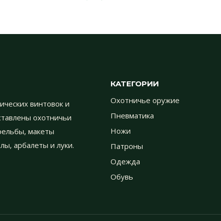
КАТЕГОРИИ
Охотничье оружие
ических винтовок и
Пневматика
дставлены охотничьи
трельбы, макеты
Ножи
лы, арбалеты и луки.
Патроны
Одежда
Обувь