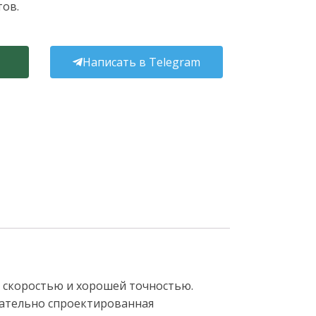
тов.
Написать в Telegram
й скоростью и хорошей точностью.
щательно спроектированная