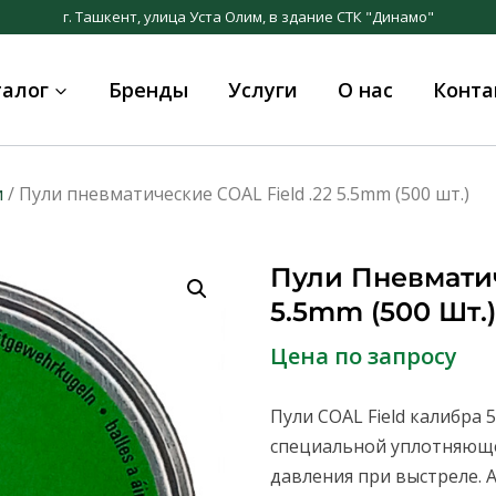
г. Ташкент, улица Уста Олим, в здание СТК "Динамо"
талог
Бренды
Услуги
О нас
Конта
и
/ Пули пневматические COAL Field .22 5.5mm (500 шт.)
Пули Пневматич
5.5mm (500 Шт.)
Цена по запросу
Пули COAL Field калибра 
специальной уплотняющ
давления при выстреле. 