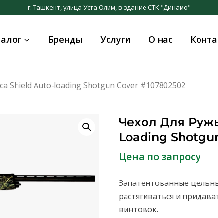
г. Ташкент, улица Уста Олим, в здание СТК "Динамо"
талог
Бренды
Услуги
О нас
Конта
ca Shield Auto-loading Shotgun Cover #107802502
Чехол Для Ружь
Loading Shotgu
Цена по запросу
Запатентованные цельные
растягиваться и придав
винтовок.