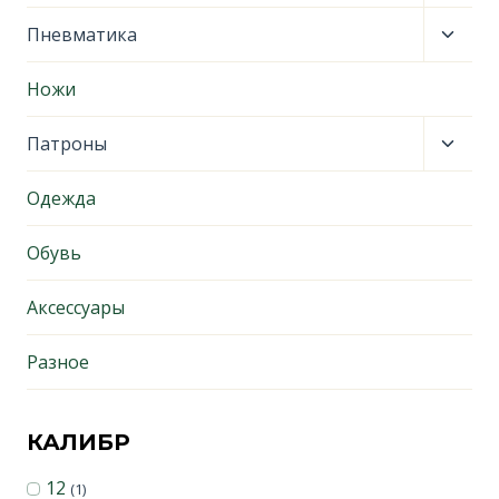
дочер
меню
Пере
Пневматика
дочер
меню
Ножи
Пере
Патроны
дочер
меню
Одежда
Обувь
Аксессуары
Разное
КАЛИБР
12
(1)