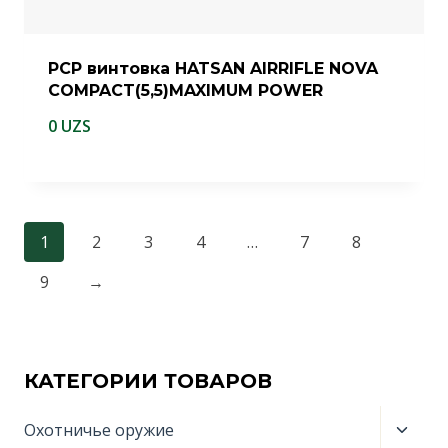
PCP винтовка HATSAN AIRRIFLE NOVA
COMPACT(5,5)MAXIMUM POWER
0
UZS
1
2
3
4
…
7
8
9
→
КАТЕГОРИИ ТОВАРОВ
Пере
Охотничье оружие