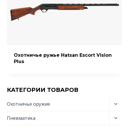
Охотничье ружье Hatsan Escort Vision
Plus
КАТЕГОРИИ ТОВАРОВ
Пере
Охотничье оружие
дочер
меню
Пере
Пневматика
дочер