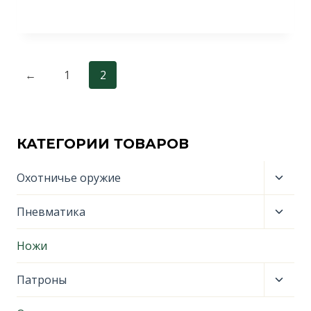
←
1
2
КАТЕГОРИИ ТОВАРОВ
Пере
Охотничье оружие
дочер
меню
Пере
Пневматика
дочер
меню
Ножи
Пере
Патроны
дочер
меню