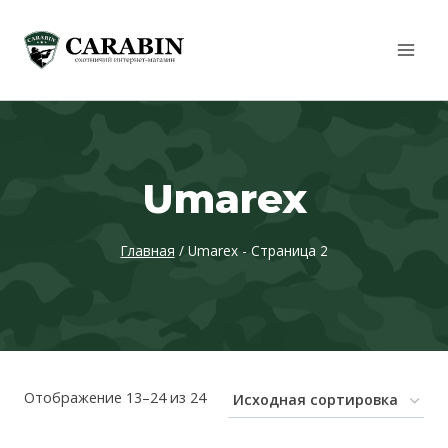
Перейти
к
содержимому
Umarex
Главная
/
Umarex
- Страница 2
Отображение 13–24 из 24