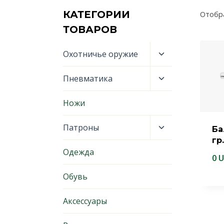
КАТЕГОРИИ
Отобр
ТОВАРОВ
Переключить
Охотничье оружие
дочернее
меню
Переключить
Пневматика
дочернее
меню
Ножи
Переключить
Патроны
Ба
дочернее
гр
меню
Одежда
0
U
Обувь
Аксессуары