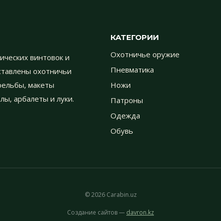
КАТЕГОРИИ
Охотничье оружие
ических винтовок и
Пневматика
дставлены охотничьи
трельбы, макеты
Ножи
лы, арбалеты и луки.
Патроны
Одежда
Обувь
© 2026 Carabin.uz
Создание сайтов —
davron.kz