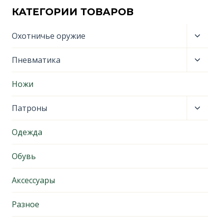
КАТЕГОРИИ ТОВАРОВ
Пере
Охотничье оружие
дочер
меню
Пере
Пневматика
дочер
меню
Ножи
Пере
Патроны
дочер
меню
Одежда
Обувь
Аксессуары
Разное