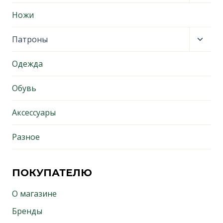
дочер
меню
Ножи
Пере
Патроны
дочер
меню
Одежда
Обувь
Аксессуары
Разное
ПОКУПАТЕЛЮ
О магазине
Бренды