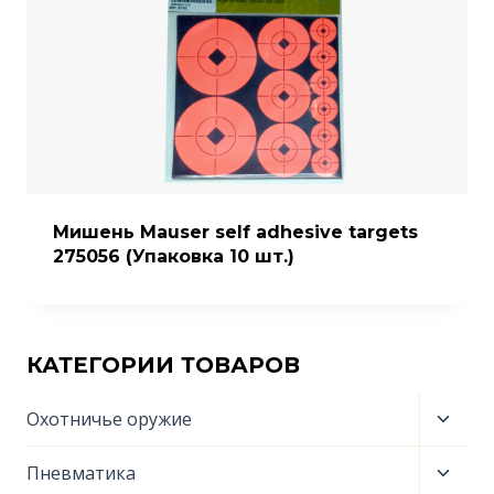
Мишень Mauser self adhesive targets
275056 (Упаковка 10 шт.)
КАТЕГОРИИ ТОВАРОВ
Пере
Охотничье оружие
дочер
меню
Пере
Пневматика