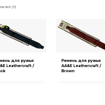
ны все (3)
мень для ружья
Ремень для ружья
&E Leathercraft /
AA&E Leathercraft /
ack
Brown